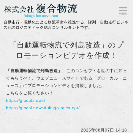
株式会社複合物流｜隊列
自動走行・電動化による物流革命を推進する、隊列・自動走行ビジネ
ス化のロジスティック総合コンサルタントです。
ホーム
「自動運転物流で列島改造」のプ
提供サービス
ロモーションビデオを作成！
メディア情報
「自動運転物流で列島改造」
、このコンセプトを世の中に知っ
てもらうべく、ウェブニュースサイトである「グローカル・ニ
会社概要
ュース」にプロモーションビデオを掲載しました。
お問い合わせ
こちらをご覧ください！
https://glocal.news/
https://glocal.news/fukugo-butsuryu/
2025年08月07日 14:18