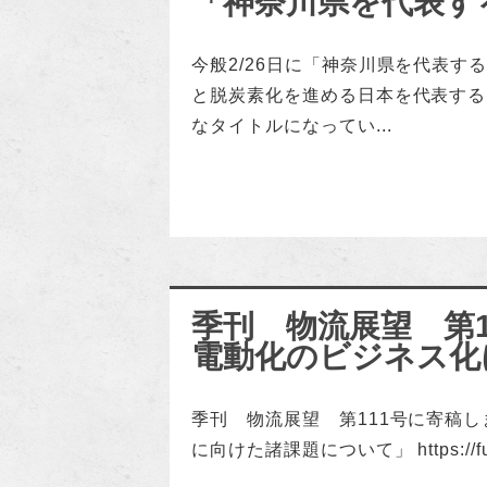
「神奈川県を代表す
今般2/26日に「神奈川県を代表す
と脱炭素化を進める日本を代表する
なタイトルになってい...
季刊 物流展望 第
電動化のビジネス化
季刊 物流展望 第111号に寄稿
に向けた諸課題について」 https://fukugo