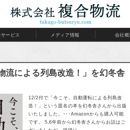
供サービス
メディア情報
会社概
物流による列島改造！」を幻冬舎
12/2付で「今こそ、自動運転による列島改
造！」という題名の本を幻冬舎さんから出版
いたしました。･･･Amazonからも購入可能
です。 5,6年前から幻冬舎さんからお話はご