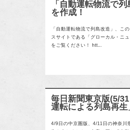
「自動運転物流で列
を作成！
「自動運転物流で列島改造」、この
スサイトである「グローカル・ニュ
をご覧ください！ htt...
毎日新聞東京版(5/
運転による列島再生
4/9日の中京圏版、4/11日の神奈