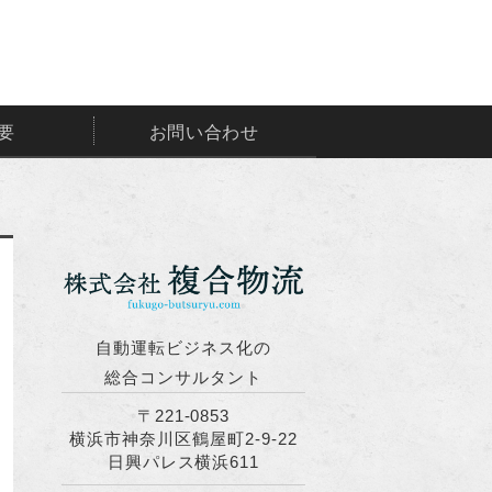
株式会社複合物流｜隊列・自動走
自動走行
要
お問い合わせ
自動運転ビジネス化の
総合コンサルタント
〒221-0853
横浜市神奈川区鶴屋町2-9-22
日興パレス横浜611