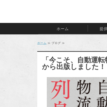
ホーム
提
ホーム
≫ ブログ ≫
「今こそ、自動運転
から出版しました！